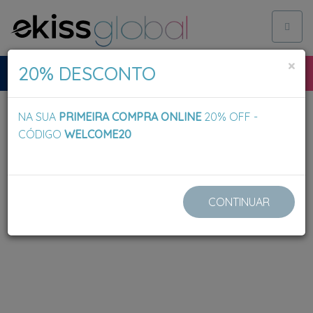
Toggl
naviga
×
20% DESCONTO
NA SUA
PRIMEIRA COMPRA ONLINE
20% OFF -
CÓDIGO
WELCOME20
CONTINUAR