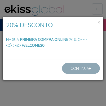
Toggl
naviga
×
20% DESCONTO
NA SUA
PRIMEIRA COMPRA ONLINE
20% OFF -
CÓDIGO
WELCOME20
CONTINUAR