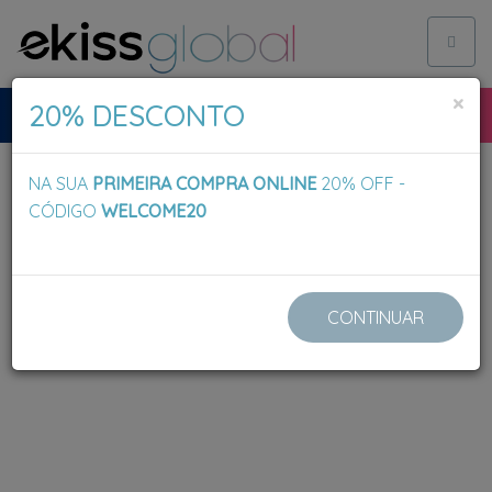
Toggl
naviga
×
20% DESCONTO
NA SUA
PRIMEIRA COMPRA ONLINE
20% OFF -
CÓDIGO
WELCOME20
CONTINUAR