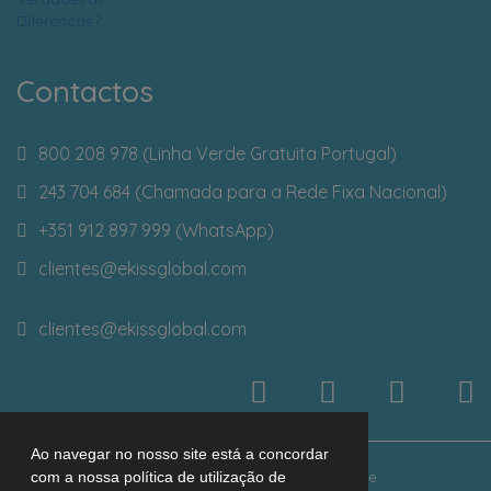
Contactos
800 208 978 (Linha Verde Gratuita Portugal)
243 704 684 (Chamada para a Rede Fixa Nacional)
+351 912 897 999 (WhatsApp)
clientes
@ekissglobal.com
clientes
@ekissglobal.com
Ao navegar no nosso site está a concordar
© 2026 Ekiss Global
Faqs
Política de Privacidade
com a nossa política de utilização de