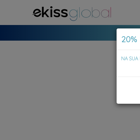
20%
NA SUA