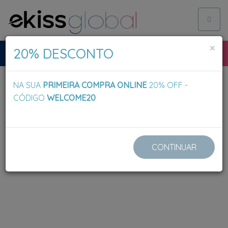
Toggl
naviga
×
20% DESCONTO
NA SUA
PRIMEIRA COMPRA ONLINE
20% OFF -
CÓDIGO
WELCOME20
CONTINUAR