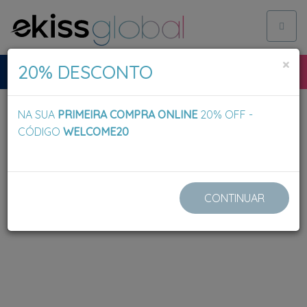
Toggl
naviga
×
20% DESCONTO
NA SUA
PRIMEIRA COMPRA ONLINE
20% OFF -
CÓDIGO
WELCOME20
CONTINUAR