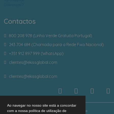
Contactos
800 208 978 (Linha Verde Gratuita Portugal)
243 704 684 (Chamada para a Rede Fixa Nacional)
+351 912 897 999 (WhatsApp)
clientes
@ekissglobal.com
clientes
@ekissglobal.com
Ao navegar no nosso site está a concordar
© 2026 Ekiss Global
Faqs
Política de Privacidade
com a nossa política de utilização de