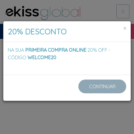
Toggl
naviga
×
20% DESCONTO
NA SUA
PRIMEIRA COMPRA ONLINE
20% OFF -
CÓDIGO
WELCOME20
CONTINUAR