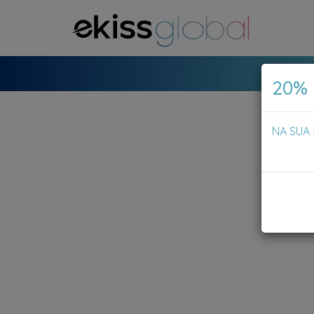
20%
NA SUA