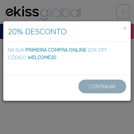
Toggl
naviga
×
20% DESCONTO
NA SUA
PRIMEIRA COMPRA ONLINE
20% OFF -
CÓDIGO
WELCOME20
CONTINUAR